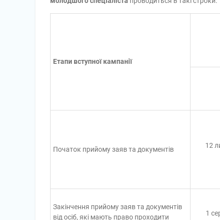
молодшого спеціаліста
проводиться в такі строки:
Етапи вступної кампанії
12 л
Початок прийому заяв та документів
Закінчення прийому заяв та документів
1 се
від осіб, які мають право проходити