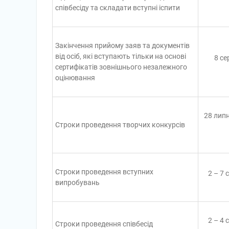
співбесіду та складати вступні іспити
Закінчення прийому заяв та документів
від осіб, які вступають тільки на основі
8 се
сертифікатів зовнішнього незалежного
оцінювання
28 липн
Строки проведення творчих конкурсів
Строки проведення вступних
2 – 7 
випробувань
2 – 4 
Строки проведення співбесід