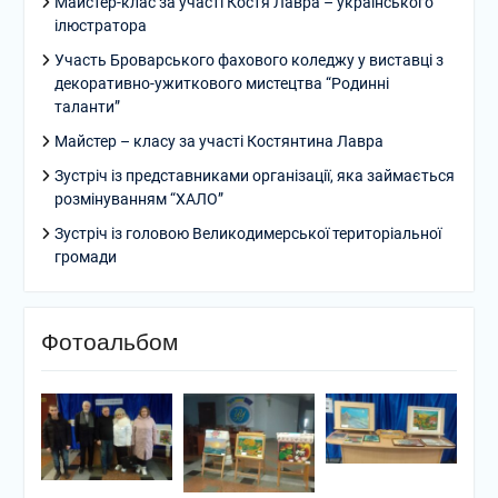
Майстер-клас за участі Костя Лавра – українського
ілюстратора
Участь Броварського фахового коледжу у виставці з
декоративно-ужиткового мистецтва “Родинні
таланти”
Майстер – класу за участі Костянтина Лавра
Зустріч із представниками організації, яка займається
розмінуванням “ХАЛО”
Зустріч із головою Великодимерської територіальної
громади
Фотоальбом